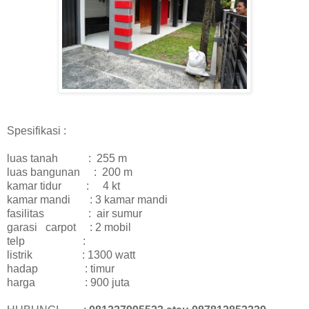
Spesifikasi :
luas tanah : 255 m
luas bangunan : 200 m
kamar tidur : 4 kt
kamar mandi : 3 kamar mandi
fasilitas : air sumur
garasi carpot : 2 mobil
telp :
listrik : 1300 watt
hadap : timur
harga : 900 juta